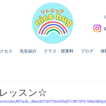
クセス
先生紹介
クラス・授業料
ブログ
体
レッスン☆
ic.com/video/6f7adb_d8ac827d4725445faf27cff0197b189e/360p/