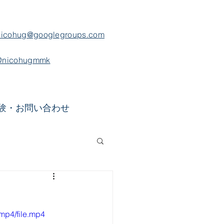
nicohug@googlegroups.com
@nicohugmmk
験・お問い合わせ
mp4/file.mp4