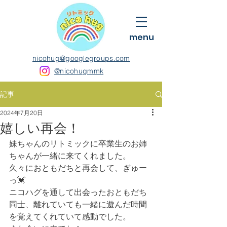
menu
nicohug@googlegroups.com
@nicohugmmk
記事
2024年7月20日
嬉しい再会！
妹ちゃんのリトミックに卒業生のお姉
ちゃんが一緒に来てくれました。
久々におともだちと再会して、ぎゅー
っ💓
ニコハグを通して出会ったおともだち
同士、離れていても一緒に遊んだ時間
を覚えてくれていて感動でした。