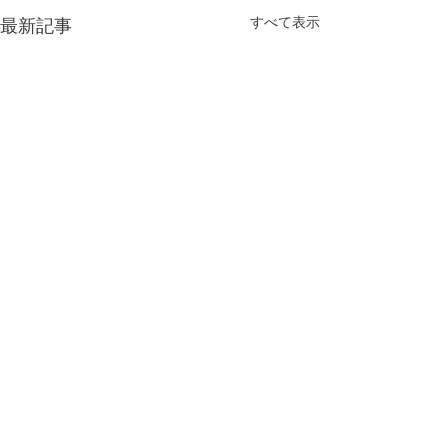
すべて表示
最新記事
© 2023 by nicohug