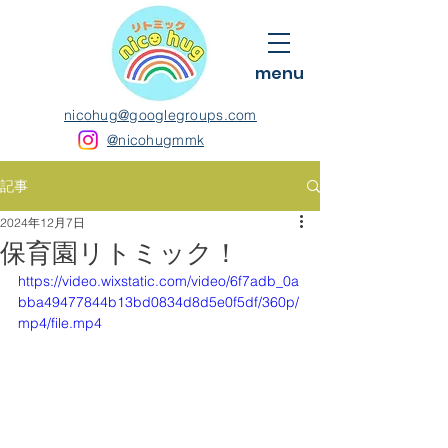
menu
nicohug@googlegroups.com
@nicohugmmk
記事
2024年12月7日
保育園リトミック！
https://video.wixstatic.com/video/6f7adb_0a
bba49477844b13bd0834d8d5e0f5df/360p/
mp4/file.mp4