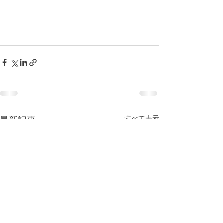
すべて表示
最新記事