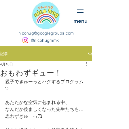
menu
nicohug@googlegroups.com
@nicohugmmk
記事
4月18日
おもわずギュー！
親子でぎゅーっとハグするプログラム
🤍
あたたかな空気に包まれる中、
なんだか羨ましくなった先生たちも…
思わずぎゅーっ🥰