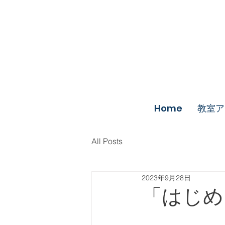
Home
教室ア
All Posts
2023年9月28日
「はじめ