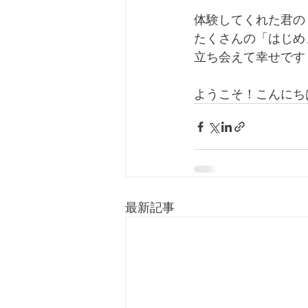
体験してくれた君の
たくさんの「はじめ
立ち会えて幸せです
ようこそ！こんにち
最新記事